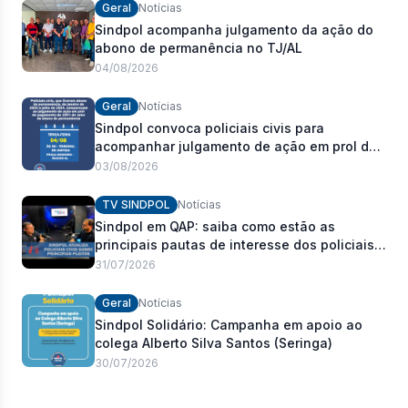
Geral
Notícias
Sindpol acompanha julgamento da ação do
abono de permanência no TJ/AL
04/08/2026
Geral
Notícias
Sindpol convoca policiais civis para
acompanhar julgamento de ação em prol do
pagamento de 100% do abono de
03/08/2026
permanência
TV SINDPOL
Notícias
Sindpol em QAP: saiba como estão as
principais pautas de interesse dos policiais
civis
31/07/2026
Geral
Notícias
Sindpol Solidário: Campanha em apoio ao
colega Alberto Silva Santos (Seringa)
30/07/2026