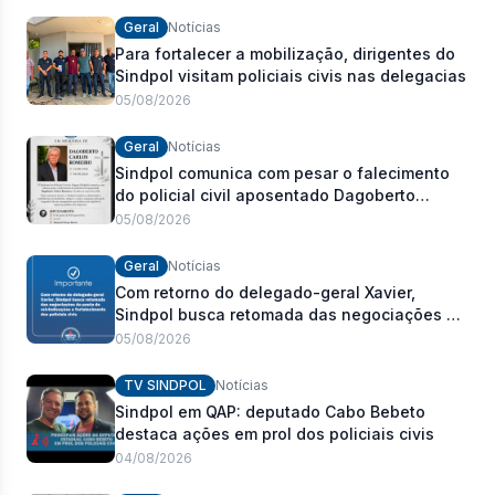
Geral
Notícias
Para fortalecer a mobilização, dirigentes do
Sindpol visitam policiais civis nas delegacias
05/08/2026
Geral
Notícias
Sindpol comunica com pesar o falecimento
do policial civil aposentado Dagoberto
Carlos Romeiro
05/08/2026
Geral
Notícias
Com retorno do delegado-geral Xavier,
Sindpol busca retomada das negociações da
pauta de reivindicações e fortalecimento dos
05/08/2026
policiais civis
TV SINDPOL
Notícias
Sindpol em QAP: deputado Cabo Bebeto
destaca ações em prol dos policiais civis
04/08/2026