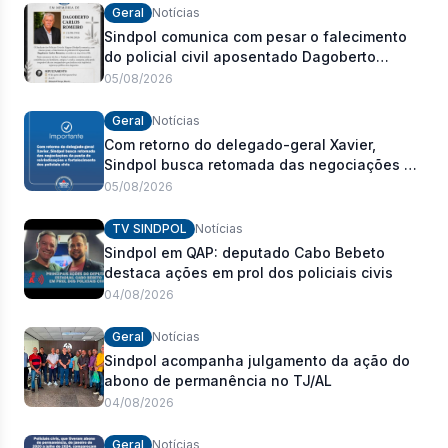
Geral
Notícias
Sindpol comunica com pesar o falecimento
do policial civil aposentado Dagoberto
Carlos Romeiro
05/08/2026
Geral
Notícias
Com retorno do delegado-geral Xavier,
Sindpol busca retomada das negociações da
pauta de reivindicações e fortalecimento dos
05/08/2026
policiais civis
TV SINDPOL
Notícias
Sindpol em QAP: deputado Cabo Bebeto
destaca ações em prol dos policiais civis
04/08/2026
Geral
Notícias
Sindpol acompanha julgamento da ação do
abono de permanência no TJ/AL
04/08/2026
Geral
Notícias