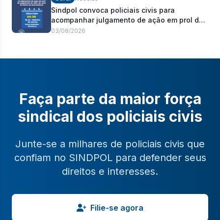
Sindpol convoca policiais civis para
acompanhar julgamento de ação em prol do
pagamento de 100% do abono de
03/08/2026
permanência
Faça parte da maior força
sindical dos policiais civis
Junte-se a milhares de policiais civis que
confiam no SINDPOL para defender seus
direitos e interesses.
Filie-se agora