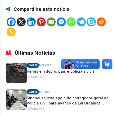
Compartilhe esta notícia
Últimas Notícias
Geral
Notícias
Heróis em dobro: pais e policiais civis
07/08/2026
Geral
Notícias
Sindpol solicita apoio do corregedor-geral da
Polícia Civil para avanço da Lei Orgânica
Estadual
06/08/2026