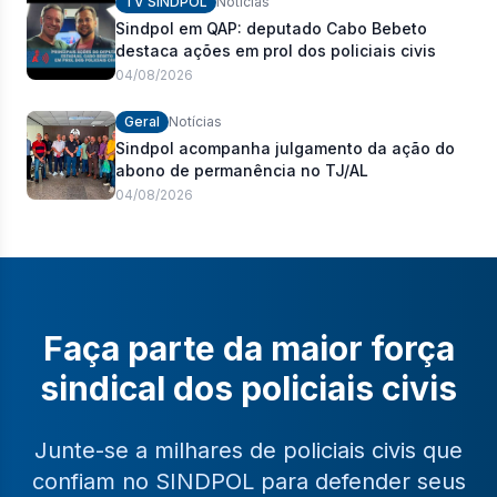
TV SINDPOL
Notícias
Sindpol em QAP: deputado Cabo Bebeto
destaca ações em prol dos policiais civis
04/08/2026
Geral
Notícias
Sindpol acompanha julgamento da ação do
abono de permanência no TJ/AL
04/08/2026
Faça parte da maior força
sindical dos policiais civis
Junte-se a milhares de policiais civis que
confiam no SINDPOL para defender seus