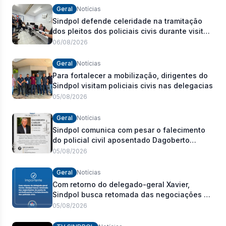
Geral
Notícias
Sindpol defende celeridade na tramitação
dos pleitos dos policiais civis durante visita
às delegacias
06/08/2026
Geral
Notícias
Para fortalecer a mobilização, dirigentes do
Sindpol visitam policiais civis nas delegacias
05/08/2026
Geral
Notícias
Sindpol comunica com pesar o falecimento
do policial civil aposentado Dagoberto
Carlos Romeiro
05/08/2026
Geral
Notícias
Com retorno do delegado-geral Xavier,
Sindpol busca retomada das negociações da
pauta de reivindicações e fortalecimento dos
05/08/2026
policiais civis