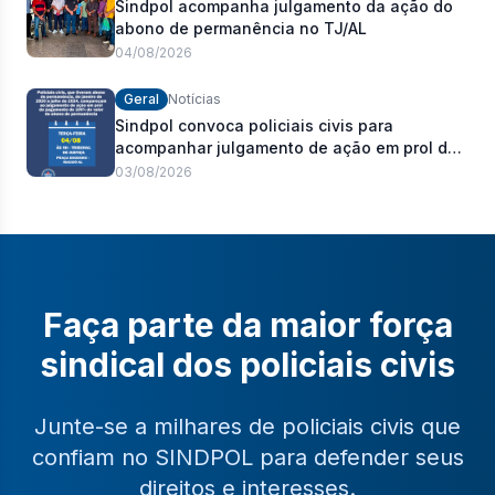
Sindpol acompanha julgamento da ação do
abono de permanência no TJ/AL
04/08/2026
Geral
Notícias
Sindpol convoca policiais civis para
acompanhar julgamento de ação em prol do
pagamento de 100% do abono de
03/08/2026
permanência
Faça parte da maior força
sindical dos policiais civis
Junte-se a milhares de policiais civis que
confiam no SINDPOL para defender seus
direitos e interesses.