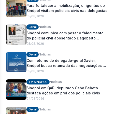
Para fortalecer a mobilização, dirigentes do
Sindpol visitam policiais civis nas delegacias
05/08/2026
Geral
Notícias
Sindpol comunica com pesar o falecimento
do policial civil aposentado Dagoberto
Carlos Romeiro
05/08/2026
Geral
Notícias
Com retorno do delegado-geral Xavier,
Sindpol busca retomada das negociações da
pauta de reivindicações e fortalecimento dos
05/08/2026
policiais civis
TV SINDPOL
Notícias
Sindpol em QAP: deputado Cabo Bebeto
destaca ações em prol dos policiais civis
04/08/2026
Geral
Notícias