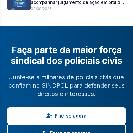
acompanhar julgamento de ação em prol do
pagamento de 100% do abono de
03/08/2026
permanência
Faça parte da maior força
sindical dos policiais civis
Junte-se a milhares de policiais civis que
confiam no SINDPOL para defender seus
direitos e interesses.
Filie-se agora