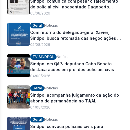
Sindpol comunica com pesar o falecimento
do policial civil aposentado Dagoberto
Carlos Romeiro
05/08/2026
Geral
Notícias
Com retorno do delegado-geral Xavier,
Sindpol busca retomada das negociações da
pauta de reivindicações e fortalecimento dos
05/08/2026
policiais civis
TV SINDPOL
Notícias
Sindpol em QAP: deputado Cabo Bebeto
destaca ações em prol dos policiais civis
04/08/2026
Geral
Notícias
Sindpol acompanha julgamento da ação do
abono de permanência no TJ/AL
04/08/2026
Geral
Notícias
Sindpol convoca policiais civis para