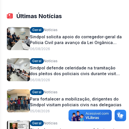
Últimas Notícias
Geral
Notícias
Sindpol solicita apoio do corregedor-geral da
Polícia Civil para avanço da Lei Orgânica
Estadual
06/08/2026
Geral
Notícias
Sindpol defende celeridade na tramitação
dos pleitos dos policiais civis durante visita
às delegacias
06/08/2026
Geral
Notícias
Para fortalecer a mobilização, dirigentes do
Sindpol visitam policiais civis nas delegacias
05/08/2026
Geral
Notícias