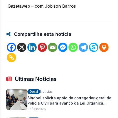
Gazetaweb – com Jobison Barros
Compartilhe esta notícia
Últimas Notícias
Geral
Notícias
Sindpol solicita apoio do corregedor-geral da
Polícia Civil para avanço da Lei Orgânica
Estadual
06/08/2026