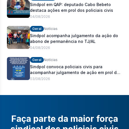
Sindpol em QAP: deputado Cabo Bebeto
destaca ações em prol dos policiais civis
04/08/2026
Geral
Notícias
Sindpol acompanha julgamento da ação do
abono de permanência no TJ/AL
04/08/2026
Geral
Notícias
Sindpol convoca policiais civis para
acompanhar julgamento de ação em prol do
pagamento de 100% do abono de
03/08/2026
permanência
Faça parte da maior força