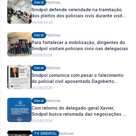
Geral
Notícias
Sindpol defende celeridade na tramitação
dos pleitos dos policiais civis durante visita
às delegacias
06/08/2026
Geral
Notícias
Para fortalecer a mobilização, dirigentes do
Sindpol visitam policiais civis nas delegacias
05/08/2026
Geral
Notícias
Sindpol comunica com pesar o falecimento
do policial civil aposentado Dagoberto
Carlos Romeiro
05/08/2026
Geral
Notícias
Com retorno do delegado-geral Xavier,
Sindpol busca retomada das negociações da
pauta de reivindicações e fortalecimento dos
05/08/2026
policiais civis
TV SINDPOL
Notícias