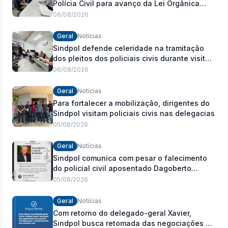
Polícia Civil para avanço da Lei Orgânica
Estadual
06/08/2026
Geral
Notícias
Sindpol defende celeridade na tramitação
dos pleitos dos policiais civis durante visita
às delegacias
06/08/2026
Geral
Notícias
Para fortalecer a mobilização, dirigentes do
Sindpol visitam policiais civis nas delegacias
05/08/2026
Geral
Notícias
Sindpol comunica com pesar o falecimento
do policial civil aposentado Dagoberto
Carlos Romeiro
05/08/2026
Geral
Notícias
Com retorno do delegado-geral Xavier,
Sindpol busca retomada das negociações da