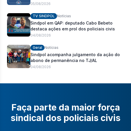
pauta de reivindicações e fortalecimento dos
05/08/2026
policiais civis
TV SINDPOL
Notícias
Sindpol em QAP: deputado Cabo Bebeto
destaca ações em prol dos policiais civis
04/08/2026
Geral
Notícias
Sindpol acompanha julgamento da ação do
abono de permanência no TJ/AL
04/08/2026
Faça parte da maior força
sindical dos policiais civis