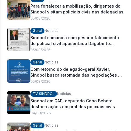
Para fortalecer a mobilização, dirigentes do
Sindpol visitam policiais civis nas delegacias
05/08/2026
Geral
Notícias
Sindpol comunica com pesar o falecimento
do policial civil aposentado Dagoberto
Carlos Romeiro
05/08/2026
Geral
Notícias
Com retorno do delegado-geral Xavier,
Sindpol busca retomada das negociações da
pauta de reivindicações e fortalecimento dos
05/08/2026
policiais civis
TV SINDPOL
Notícias
Sindpol em QAP: deputado Cabo Bebeto
destaca ações em prol dos policiais civis
04/08/2026
Geral
Notícias