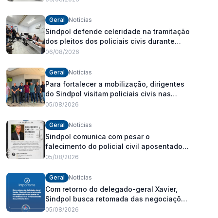
Geral
Notícias
Sindpol defende celeridade na tramitação
dos pleitos dos policiais civis durante
visita às delegacias
06/08/2026
Geral
Notícias
Para fortalecer a mobilização, dirigentes
do Sindpol visitam policiais civis nas
delegacias
05/08/2026
Geral
Notícias
Sindpol comunica com pesar o
falecimento do policial civil aposentado
Dagoberto Carlos Romeiro
05/08/2026
Geral
Notícias
Com retorno do delegado-geral Xavier,
Sindpol busca retomada das negociações
da pauta de reivindicações e
05/08/2026