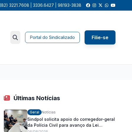
(82) 3221.7608 | 3336.6427 | 98193-3838
Filie-se
Portal do Sindicalizado
Últimas Notícias
Geral
Notícias
Sindpol solicita apoio do corregedor-geral
da Polícia Civil para avanço da Lei
Orgânica Estadual
06/08/2026