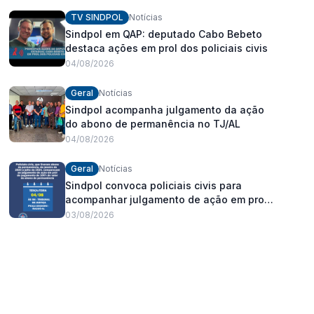
fortalecimento dos policiais civis
TV SINDPOL
Notícias
Sindpol em QAP: deputado Cabo Bebeto
destaca ações em prol dos policiais civis
04/08/2026
Geral
Notícias
Sindpol acompanha julgamento da ação
do abono de permanência no TJ/AL
04/08/2026
Geral
Notícias
Sindpol convoca policiais civis para
acompanhar julgamento de ação em prol
do pagamento de 100% do abono de
03/08/2026
permanência