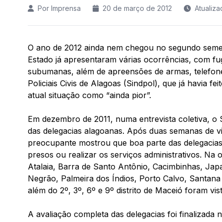
Por Imprensa
20 de março de 2012
Atualiz
O ano de 2012 ainda nem chegou no segundo semest
Estado já apresentaram várias ocorrências, com fug
subumanas, além de apreensões de armas, telefones
Policiais Civis de Alagoas (Sindpol), que já havia f
atual situação como “ainda pior”.
Em dezembro de 2011, numa entrevista coletiva, o S
das delegacias alagoanas. Após duas semanas de vis
preocupante mostrou que boa parte das delegacias
presos ou realizar os serviços administrativos. Na 
Atalaia, Barra de Santo Antônio, Cacimbinhas, Jap
Negrão, Palmeira dos Índios, Porto Calvo, Santana 
além do 2º, 3º, 6º e 9º distrito de Maceió foram vi
A avaliação completa das delegacias foi finalizada