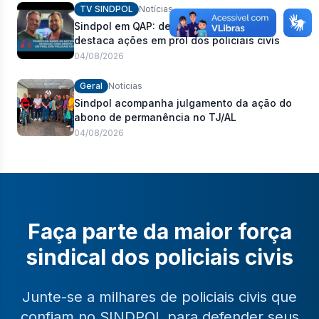
TV SINDPOL
Notícias
Sindpol em QAP: deputado Cabo Bebeto
destaca ações em prol dos policiais civis
04/08/2026
Geral
Notícias
Sindpol acompanha julgamento da ação do
abono de permanência no TJ/AL
04/08/2026
Faça parte da maior força
sindical dos policiais civis
Junte-se a milhares de policiais civis que
confiam no SINDPOL para defender seus