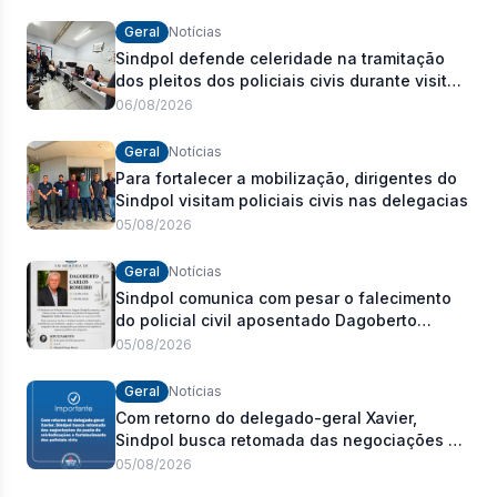
Geral
Notícias
Sindpol defende celeridade na tramitação
dos pleitos dos policiais civis durante visita
às delegacias
06/08/2026
Geral
Notícias
Para fortalecer a mobilização, dirigentes do
Sindpol visitam policiais civis nas delegacias
05/08/2026
Geral
Notícias
Sindpol comunica com pesar o falecimento
do policial civil aposentado Dagoberto
Carlos Romeiro
05/08/2026
Geral
Notícias
Com retorno do delegado-geral Xavier,
Sindpol busca retomada das negociações da
pauta de reivindicações e fortalecimento dos
05/08/2026
policiais civis