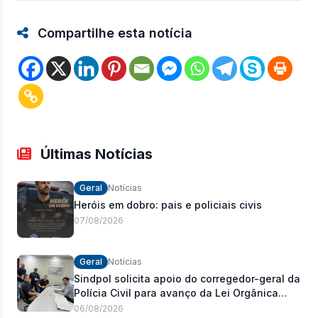
Compartilhe esta notícia
Últimas Notícias
Geral
Notícias
Heróis em dobro: pais e policiais civis
07/08/2026
Geral
Notícias
Sindpol solicita apoio do corregedor-geral da
Polícia Civil para avanço da Lei Orgânica
Estadual
06/08/2026