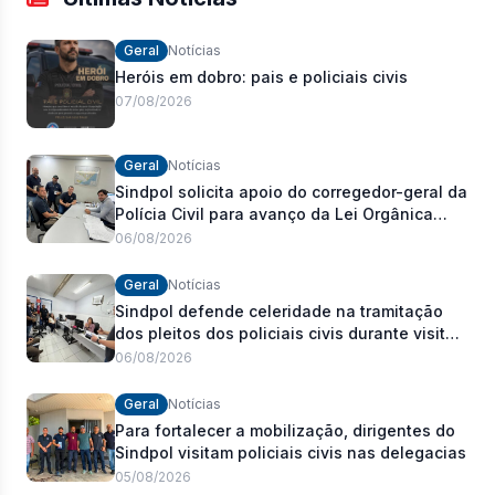
Geral
Notícias
Heróis em dobro: pais e policiais civis
07/08/2026
Geral
Notícias
Sindpol solicita apoio do corregedor-geral da
Polícia Civil para avanço da Lei Orgânica
Estadual
06/08/2026
Geral
Notícias
Sindpol defende celeridade na tramitação
dos pleitos dos policiais civis durante visita
às delegacias
06/08/2026
Geral
Notícias
Para fortalecer a mobilização, dirigentes do
Sindpol visitam policiais civis nas delegacias
05/08/2026