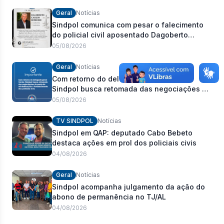
Geral
Notícias
Sindpol comunica com pesar o falecimento
do policial civil aposentado Dagoberto
Carlos Romeiro
05/08/2026
Geral
Notícias
Com retorno do delegado-geral Xavier,
Sindpol busca retomada das negociações da
pauta de reivindicações e fortalecimento dos
05/08/2026
policiais civis
TV SINDPOL
Notícias
Sindpol em QAP: deputado Cabo Bebeto
destaca ações em prol dos policiais civis
04/08/2026
Geral
Notícias
Sindpol acompanha julgamento da ação do
abono de permanência no TJ/AL
04/08/2026