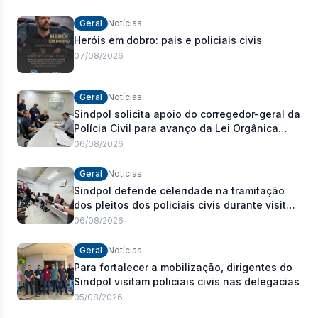
Geral
Notícias
Heróis em dobro: pais e policiais civis
07/08/2026
Geral
Notícias
Sindpol solicita apoio do corregedor-geral da
Polícia Civil para avanço da Lei Orgânica
Estadual
06/08/2026
Geral
Notícias
Sindpol defende celeridade na tramitação
dos pleitos dos policiais civis durante visita
às delegacias
06/08/2026
Geral
Notícias
Para fortalecer a mobilização, dirigentes do
Sindpol visitam policiais civis nas delegacias
05/08/2026