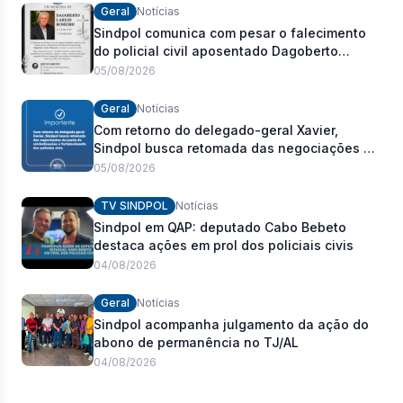
Geral
Notícias
Sindpol comunica com pesar o falecimento
do policial civil aposentado Dagoberto
Carlos Romeiro
05/08/2026
Geral
Notícias
Com retorno do delegado-geral Xavier,
Sindpol busca retomada das negociações da
pauta de reivindicações e fortalecimento dos
05/08/2026
policiais civis
TV SINDPOL
Notícias
Sindpol em QAP: deputado Cabo Bebeto
destaca ações em prol dos policiais civis
04/08/2026
Geral
Notícias
Sindpol acompanha julgamento da ação do
abono de permanência no TJ/AL
04/08/2026