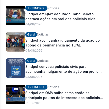
policiais civis
TV SINDPOL
Notícias
Sindpol em QAP: deputado Cabo Bebeto
destaca ações em prol dos policiais civis
04/08/2026
Geral
Notícias
Sindpol acompanha julgamento da ação do
abono de permanência no TJ/AL
04/08/2026
Geral
Notícias
Sindpol convoca policiais civis para
acompanhar julgamento de ação em prol do
pagamento de 100% do abono de
03/08/2026
permanência
TV SINDPOL
Notícias
Sindpol em QAP: saiba como estão as
principais pautas de interesse dos policiais
civis
31/07/2026