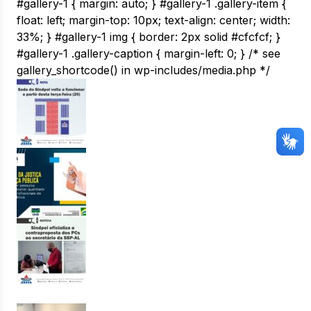
#gallery-1 { margin: auto; } #gallery-1 .gallery-item {
float: left; margin-top: 10px; text-align: center; width:
33%; } #gallery-1 img { border: 2px solid #cfcfcf; }
#gallery-1 .gallery-caption { margin-left: 0; } /* see
gallery_shortcode() in wp-includes/media.php */