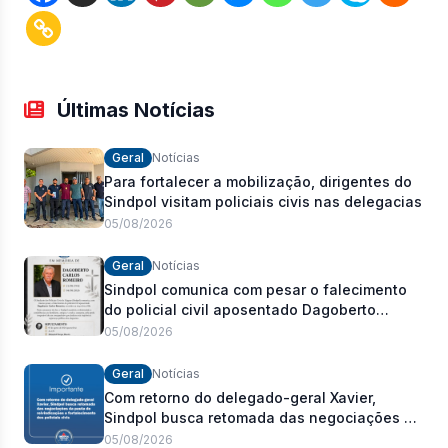
Últimas Notícias
Geral
Notícias
Para fortalecer a mobilização, dirigentes do
Sindpol visitam policiais civis nas delegacias
05/08/2026
Geral
Notícias
Sindpol comunica com pesar o falecimento
do policial civil aposentado Dagoberto
Carlos Romeiro
05/08/2026
Geral
Notícias
Com retorno do delegado-geral Xavier,
Sindpol busca retomada das negociações da
pauta de reivindicações e fortalecimento dos
05/08/2026