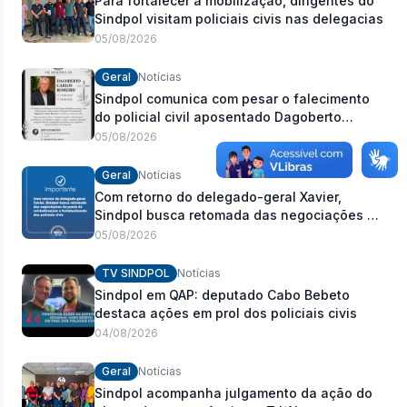
Para fortalecer a mobilização, dirigentes do
Sindpol visitam policiais civis nas delegacias
05/08/2026
Geral
Notícias
Sindpol comunica com pesar o falecimento
do policial civil aposentado Dagoberto
Carlos Romeiro
05/08/2026
Geral
Notícias
Com retorno do delegado-geral Xavier,
Sindpol busca retomada das negociações da
pauta de reivindicações e fortalecimento dos
05/08/2026
policiais civis
TV SINDPOL
Notícias
Sindpol em QAP: deputado Cabo Bebeto
destaca ações em prol dos policiais civis
04/08/2026
Geral
Notícias
Sindpol acompanha julgamento da ação do