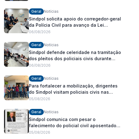
Geral
Notícias
Sindpol solicita apoio do corregedor-geral
da Polícia Civil para avanço da Lei
Orgânica Estadual
06/08/2026
Geral
Notícias
Sindpol defende celeridade na tramitação
dos pleitos dos policiais civis durante
visita às delegacias
06/08/2026
Geral
Notícias
Para fortalecer a mobilização, dirigentes
do Sindpol visitam policiais civis nas
delegacias
05/08/2026
Geral
Notícias
Sindpol comunica com pesar o
falecimento do policial civil aposentado
Dagoberto Carlos Romeiro
05/08/2026