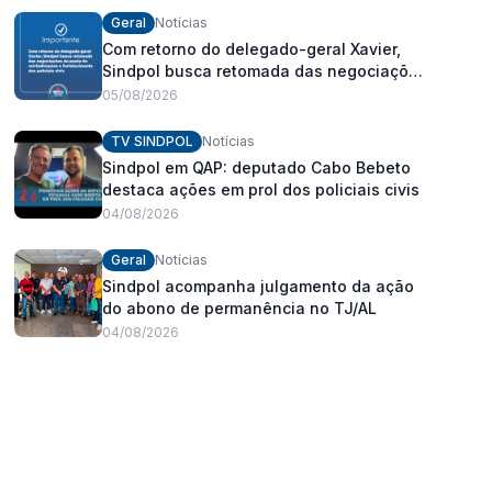
Geral
Notícias
Com retorno do delegado-geral Xavier,
Sindpol busca retomada das negociações
da pauta de reivindicações e
05/08/2026
fortalecimento dos policiais civis
TV SINDPOL
Notícias
Sindpol em QAP: deputado Cabo Bebeto
destaca ações em prol dos policiais civis
04/08/2026
Geral
Notícias
Sindpol acompanha julgamento da ação
do abono de permanência no TJ/AL
04/08/2026