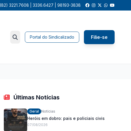
(82) 3221.7608 | 3336.6427 | 98193-3838
Filie-se
Portal do Sindicalizado
Últimas Notícias
Geral
Notícias
Heróis em dobro: pais e policiais civis
07/08/2026