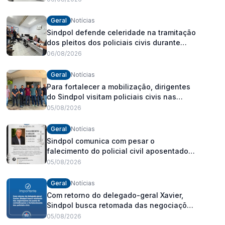
Geral
Notícias
Sindpol defende celeridade na tramitação
dos pleitos dos policiais civis durante
visita às delegacias
06/08/2026
Geral
Notícias
Para fortalecer a mobilização, dirigentes
do Sindpol visitam policiais civis nas
delegacias
05/08/2026
Geral
Notícias
Sindpol comunica com pesar o
falecimento do policial civil aposentado
Dagoberto Carlos Romeiro
05/08/2026
Geral
Notícias
Com retorno do delegado-geral Xavier,
Sindpol busca retomada das negociações
da pauta de reivindicações e
05/08/2026