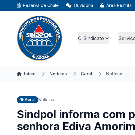
Reserva de Chalé
Ouvidoria
Área Restrita
O Sindicato
Serviç
Início
Notícias
Geral
Notícias
Notícias
Geral
Sindpol informa com p
senhora Ediva Amorim