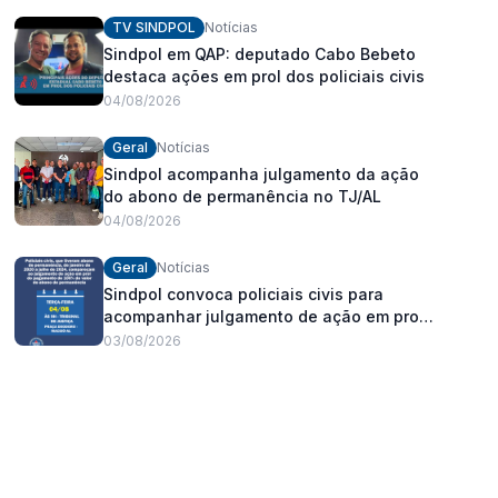
fortalecimento dos policiais civis
TV SINDPOL
Notícias
Sindpol em QAP: deputado Cabo Bebeto
destaca ações em prol dos policiais civis
04/08/2026
Geral
Notícias
Sindpol acompanha julgamento da ação
do abono de permanência no TJ/AL
04/08/2026
Geral
Notícias
Sindpol convoca policiais civis para
acompanhar julgamento de ação em prol
do pagamento de 100% do abono de
03/08/2026
permanência