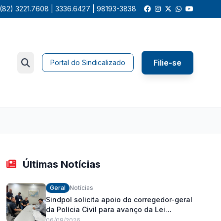
(82) 3221.7608 | 3336.6427 | 98193-3838
Filie-se
Portal do Sindicalizado
Últimas Notícias
Geral
Notícias
Sindpol solicita apoio do corregedor-geral
da Polícia Civil para avanço da Lei
Orgânica Estadual
06/08/2026