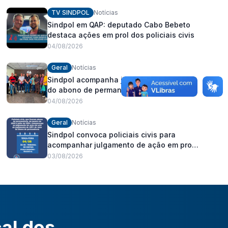
fortalecimento dos policiais civis
TV SINDPOL
Notícias
Sindpol em QAP: deputado Cabo Bebeto
destaca ações em prol dos policiais civis
04/08/2026
Geral
Notícias
Sindpol acompanha julgamento da ação
do abono de permanência no TJ/AL
04/08/2026
Geral
Notícias
Sindpol convoca policiais civis para
acompanhar julgamento de ação em prol
do pagamento de 100% do abono de
03/08/2026
permanência
cal dos