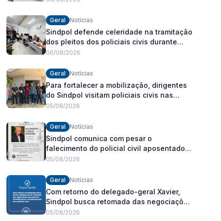
Geral
Notícias
Sindpol defende celeridade na tramitação
dos pleitos dos policiais civis durante
visita às delegacias
06/08/2026
Geral
Notícias
Para fortalecer a mobilização, dirigentes
do Sindpol visitam policiais civis nas
delegacias
05/08/2026
Geral
Notícias
Sindpol comunica com pesar o
falecimento do policial civil aposentado
Dagoberto Carlos Romeiro
05/08/2026
Geral
Notícias
Com retorno do delegado-geral Xavier,
Sindpol busca retomada das negociações
da pauta de reivindicações e
05/08/2026