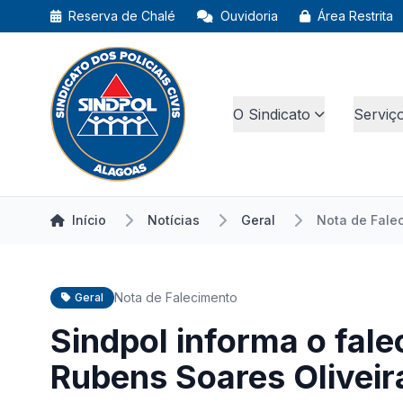
Reserva de Chalé
Ouvidoria
Área Restrita
O Sindicato
Serviç
Início
Notícias
Geral
Nota de Fale
Nota de Falecimento
Geral
Sindpol informa o fal
Rubens Soares Oliveir