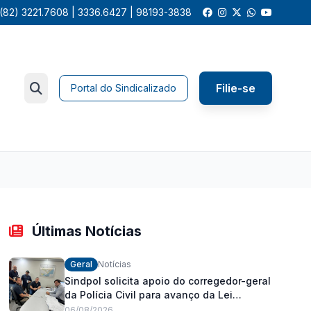
(82) 3221.7608 | 3336.6427 | 98193-3838
Filie-se
Portal do Sindicalizado
Últimas Notícias
Geral
Notícias
Sindpol solicita apoio do corregedor-geral
da Polícia Civil para avanço da Lei
Orgânica Estadual
06/08/2026