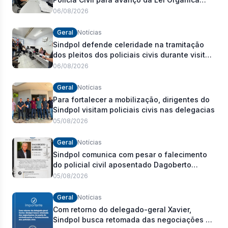
Estadual
06/08/2026
Geral
Notícias
Sindpol defende celeridade na tramitação
dos pleitos dos policiais civis durante visita
às delegacias
06/08/2026
Geral
Notícias
Para fortalecer a mobilização, dirigentes do
Sindpol visitam policiais civis nas delegacias
05/08/2026
Geral
Notícias
Sindpol comunica com pesar o falecimento
do policial civil aposentado Dagoberto
Carlos Romeiro
05/08/2026
Geral
Notícias
Com retorno do delegado-geral Xavier,
Sindpol busca retomada das negociações da