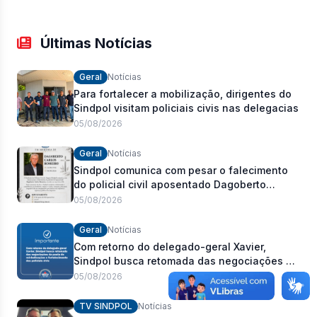
Últimas Notícias
Geral
Notícias
Para fortalecer a mobilização, dirigentes do
Sindpol visitam policiais civis nas delegacias
05/08/2026
Geral
Notícias
Sindpol comunica com pesar o falecimento
do policial civil aposentado Dagoberto
Carlos Romeiro
05/08/2026
Geral
Notícias
Com retorno do delegado-geral Xavier,
Sindpol busca retomada das negociações da
pauta de reivindicações e fortalecimento dos
05/08/2026
policiais civis
TV SINDPOL
Notícias