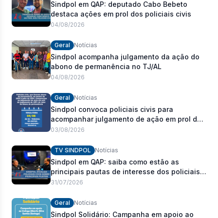
Sindpol em QAP: deputado Cabo Bebeto
destaca ações em prol dos policiais civis
04/08/2026
Geral
Notícias
Sindpol acompanha julgamento da ação do
abono de permanência no TJ/AL
04/08/2026
Geral
Notícias
Sindpol convoca policiais civis para
acompanhar julgamento de ação em prol do
pagamento de 100% do abono de
03/08/2026
permanência
TV SINDPOL
Notícias
Sindpol em QAP: saiba como estão as
principais pautas de interesse dos policiais
civis
31/07/2026
Geral
Notícias
Sindpol Solidário: Campanha em apoio ao