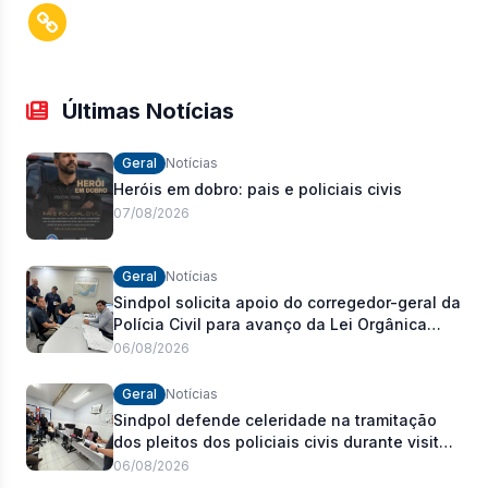
Últimas Notícias
Geral
Notícias
Heróis em dobro: pais e policiais civis
07/08/2026
Geral
Notícias
Sindpol solicita apoio do corregedor-geral da
Polícia Civil para avanço da Lei Orgânica
Estadual
06/08/2026
Geral
Notícias
Sindpol defende celeridade na tramitação
dos pleitos dos policiais civis durante visita
às delegacias
06/08/2026