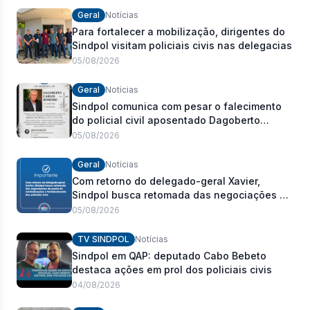
Geral
Notícias
Para fortalecer a mobilização, dirigentes do
Sindpol visitam policiais civis nas delegacias
05/08/2026
Geral
Notícias
Sindpol comunica com pesar o falecimento
do policial civil aposentado Dagoberto
Carlos Romeiro
05/08/2026
Geral
Notícias
Com retorno do delegado-geral Xavier,
Sindpol busca retomada das negociações da
pauta de reivindicações e fortalecimento dos
05/08/2026
policiais civis
TV SINDPOL
Notícias
Sindpol em QAP: deputado Cabo Bebeto
destaca ações em prol dos policiais civis
04/08/2026