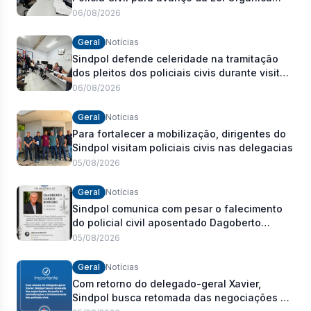
Estadual
06/08/2026
Geral
Notícias
Sindpol defende celeridade na tramitação
dos pleitos dos policiais civis durante visita
às delegacias
06/08/2026
Geral
Notícias
Para fortalecer a mobilização, dirigentes do
Sindpol visitam policiais civis nas delegacias
05/08/2026
Geral
Notícias
Sindpol comunica com pesar o falecimento
do policial civil aposentado Dagoberto
Carlos Romeiro
05/08/2026
Geral
Notícias
Com retorno do delegado-geral Xavier,
Sindpol busca retomada das negociações da