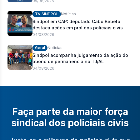
pauta de reivindicações e fortalecimento dos
05/08/2026
policiais civis
TV SINDPOL
Notícias
Sindpol em QAP: deputado Cabo Bebeto
destaca ações em prol dos policiais civis
04/08/2026
Geral
Notícias
Sindpol acompanha julgamento da ação do
abono de permanência no TJ/AL
04/08/2026
Faça parte da maior força
sindical dos policiais civis