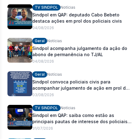
TV SINDPOL
Notícias
Sindpol em QAP: deputado Cabo Bebeto
destaca ações em prol dos policiais civis
04/08/2026
Geral
Notícias
Sindpol acompanha julgamento da ação do
abono de permanência no TJ/AL
04/08/2026
Geral
Notícias
Sindpol convoca policiais civis para
acompanhar julgamento de ação em prol do
pagamento de 100% do abono de
03/08/2026
permanência
TV SINDPOL
Notícias
Sindpol em QAP: saiba como estão as
principais pautas de interesse dos policiais
civis
31/07/2026