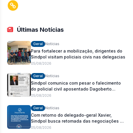
Últimas Notícias
Geral
Notícias
Para fortalecer a mobilização, dirigentes do
Sindpol visitam policiais civis nas delegacias
05/08/2026
Geral
Notícias
Sindpol comunica com pesar o falecimento
do policial civil aposentado Dagoberto
Carlos Romeiro
05/08/2026
Geral
Notícias
Com retorno do delegado-geral Xavier,
Sindpol busca retomada das negociações da
pauta de reivindicações e fortalecimento dos
05/08/2026
policiais civis