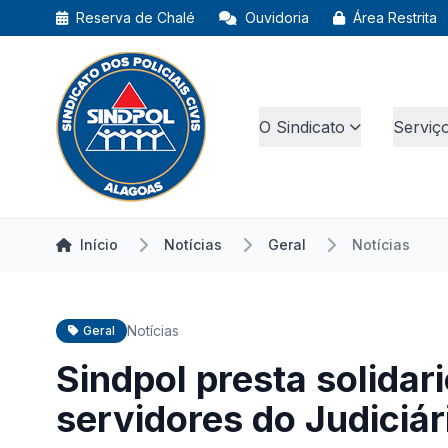
Reserva de Chalé
Ouvidoria
Área Restrita
O Sindicato
Serviç
Início
Notícias
Geral
Notícias
Notícias
Geral
Sindpol presta solidar
servidores do Judiciár