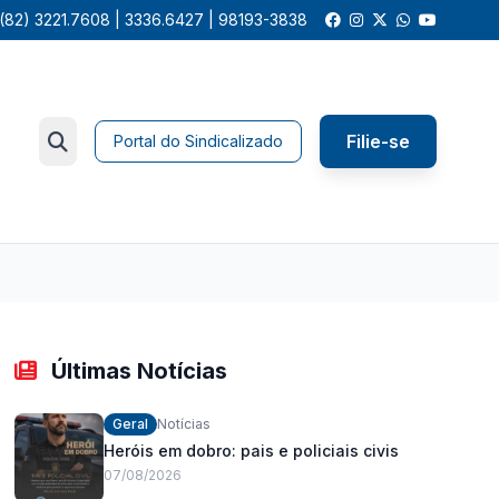
(82) 3221.7608 | 3336.6427 | 98193-3838
Filie-se
Portal do Sindicalizado
Últimas Notícias
Geral
Notícias
Heróis em dobro: pais e policiais civis
07/08/2026