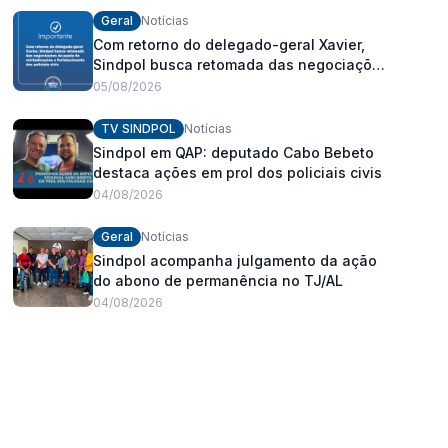
Geral
Notícias
Com retorno do delegado-geral Xavier,
Sindpol busca retomada das negociações
da pauta de reivindicações e
05/08/2026
fortalecimento dos policiais civis
TV SINDPOL
Notícias
Sindpol em QAP: deputado Cabo Bebeto
destaca ações em prol dos policiais civis
04/08/2026
Geral
Notícias
Sindpol acompanha julgamento da ação
do abono de permanência no TJ/AL
04/08/2026