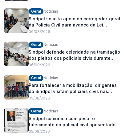
Geral
Notícias
Sindpol solicita apoio do corregedor-geral
da Polícia Civil para avanço da Lei
Orgânica Estadual
06/08/2026
Geral
Notícias
Sindpol defende celeridade na tramitação
dos pleitos dos policiais civis durante
visita às delegacias
06/08/2026
Geral
Notícias
Para fortalecer a mobilização, dirigentes
do Sindpol visitam policiais civis nas
delegacias
05/08/2026
Geral
Notícias
Sindpol comunica com pesar o
falecimento do policial civil aposentado
Dagoberto Carlos Romeiro
05/08/2026