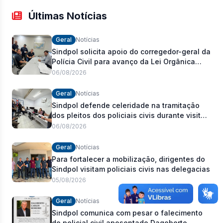
Últimas Notícias
Geral
Notícias
Sindpol solicita apoio do corregedor-geral da
Polícia Civil para avanço da Lei Orgânica
Estadual
06/08/2026
Geral
Notícias
Sindpol defende celeridade na tramitação
dos pleitos dos policiais civis durante visita
às delegacias
06/08/2026
Geral
Notícias
Para fortalecer a mobilização, dirigentes do
Sindpol visitam policiais civis nas delegacias
05/08/2026
Geral
Notícias
Sindpol comunica com pesar o falecimento
do policial civil aposentado Dagoberto