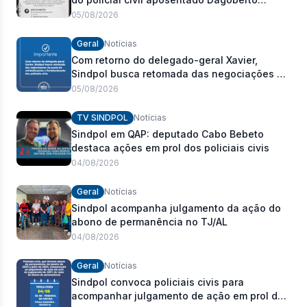
Carlos Romeiro
05/08/2026
Geral
Notícias
Com retorno do delegado-geral Xavier,
Sindpol busca retomada das negociações da
pauta de reivindicações e fortalecimento dos
05/08/2026
policiais civis
TV SINDPOL
Notícias
Sindpol em QAP: deputado Cabo Bebeto
destaca ações em prol dos policiais civis
04/08/2026
Geral
Notícias
Sindpol acompanha julgamento da ação do
abono de permanência no TJ/AL
04/08/2026
Geral
Notícias
Sindpol convoca policiais civis para
acompanhar julgamento de ação em prol do