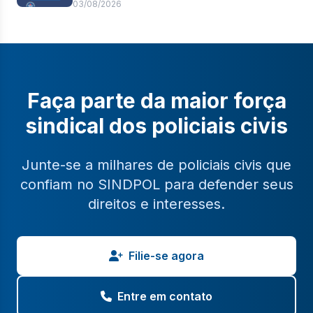
pagamento de 100% do abono de
03/08/2026
permanência
Faça parte da maior força
sindical dos policiais civis
Junte-se a milhares de policiais civis que
confiam no SINDPOL para defender seus
direitos e interesses.
Filie-se agora
Entre em contato