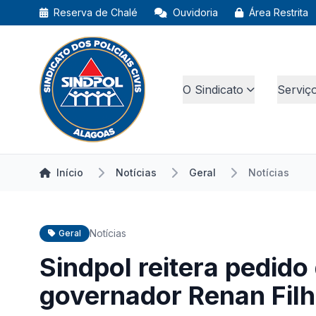
Reserva de Chalé
Ouvidoria
Área Restrita
O Sindicato
Serviç
Início
Notícias
Geral
Notícias
Notícias
Geral
Sindpol reitera pedid
governador Renan Fil