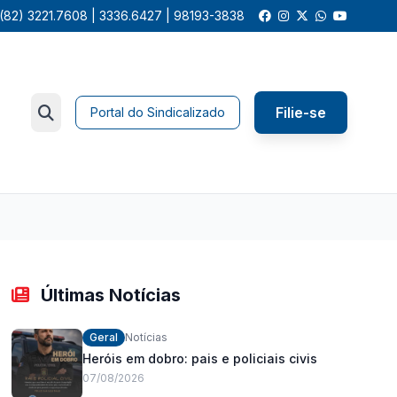
(82) 3221.7608 | 3336.6427 | 98193-3838
Filie-se
Portal do Sindicalizado
Últimas Notícias
Geral
Notícias
Heróis em dobro: pais e policiais civis
07/08/2026