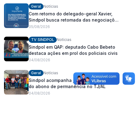
Geral
Notícias
Com retorno do delegado-geral Xavier,
Sindpol busca retomada das negociações
da pauta de reivindicações e
05/08/2026
fortalecimento dos policiais civis
TV SINDPOL
Notícias
Sindpol em QAP: deputado Cabo Bebeto
destaca ações em prol dos policiais civis
04/08/2026
Geral
Notícias
Sindpol acompanha julgamento da ação
do abono de permanência no TJ/AL
04/08/2026