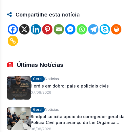
Compartilhe esta notícia
Últimas Notícias
Geral
Notícias
Heróis em dobro: pais e policiais civis
07/08/2026
Geral
Notícias
Sindpol solicita apoio do corregedor-geral da
Polícia Civil para avanço da Lei Orgânica
Estadual
06/08/2026