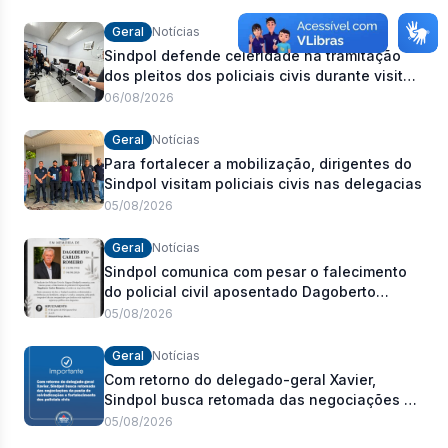
Geral
Notícias
Sindpol defende celeridade na tramitação
dos pleitos dos policiais civis durante visita
às delegacias
06/08/2026
Geral
Notícias
Para fortalecer a mobilização, dirigentes do
Sindpol visitam policiais civis nas delegacias
05/08/2026
Geral
Notícias
Sindpol comunica com pesar o falecimento
do policial civil aposentado Dagoberto
Carlos Romeiro
05/08/2026
Geral
Notícias
Com retorno do delegado-geral Xavier,
Sindpol busca retomada das negociações da
pauta de reivindicações e fortalecimento dos
05/08/2026
policiais civis