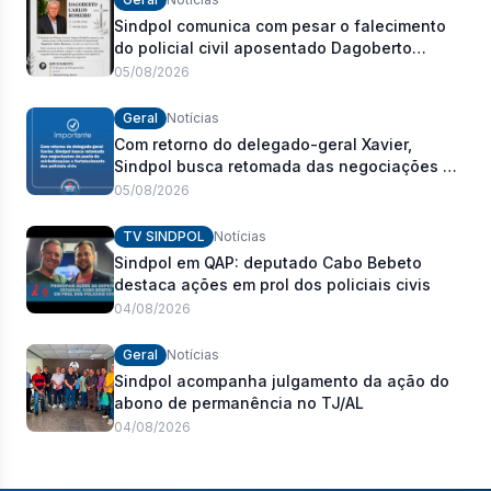
Sindpol comunica com pesar o falecimento
do policial civil aposentado Dagoberto
Carlos Romeiro
05/08/2026
Geral
Notícias
Com retorno do delegado-geral Xavier,
Sindpol busca retomada das negociações da
pauta de reivindicações e fortalecimento dos
05/08/2026
policiais civis
TV SINDPOL
Notícias
Sindpol em QAP: deputado Cabo Bebeto
destaca ações em prol dos policiais civis
04/08/2026
Geral
Notícias
Sindpol acompanha julgamento da ação do
abono de permanência no TJ/AL
04/08/2026