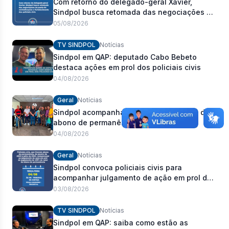
Com retorno do delegado-geral Xavier,
Sindpol busca retomada das negociações da
pauta de reivindicações e fortalecimento dos
05/08/2026
policiais civis
TV SINDPOL
Notícias
Sindpol em QAP: deputado Cabo Bebeto
destaca ações em prol dos policiais civis
04/08/2026
Geral
Notícias
Sindpol acompanha julgamento da ação do
abono de permanência no TJ/AL
04/08/2026
Geral
Notícias
Sindpol convoca policiais civis para
acompanhar julgamento de ação em prol do
pagamento de 100% do abono de
03/08/2026
permanência
TV SINDPOL
Notícias
Sindpol em QAP: saiba como estão as