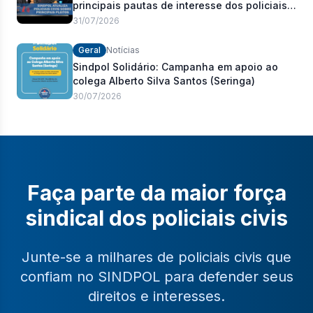
principais pautas de interesse dos policiais
civis
31/07/2026
Geral
Notícias
Sindpol Solidário: Campanha em apoio ao
colega Alberto Silva Santos (Seringa)
30/07/2026
Faça parte da maior força
sindical dos policiais civis
Junte-se a milhares de policiais civis que
confiam no SINDPOL para defender seus
direitos e interesses.