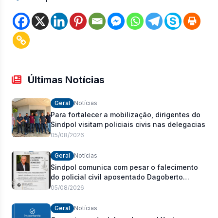
Últimas Notícias
Geral
Notícias
Para fortalecer a mobilização, dirigentes do
Sindpol visitam policiais civis nas delegacias
05/08/2026
Geral
Notícias
Sindpol comunica com pesar o falecimento
do policial civil aposentado Dagoberto
Carlos Romeiro
05/08/2026
Geral
Notícias