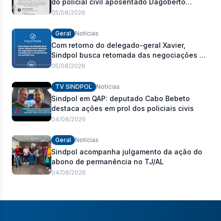
do policial civil aposentado Dagoberto
Carlos Romeiro
05/08/2026
Geral
Notícias
Com retorno do delegado-geral Xavier,
Sindpol busca retomada das negociações da
pauta de reivindicações e fortalecimento dos
05/08/2026
policiais civis
TV SINDPOL
Notícias
Sindpol em QAP: deputado Cabo Bebeto
destaca ações em prol dos policiais civis
04/08/2026
Geral
Notícias
Sindpol acompanha julgamento da ação do
abono de permanência no TJ/AL
04/08/2026