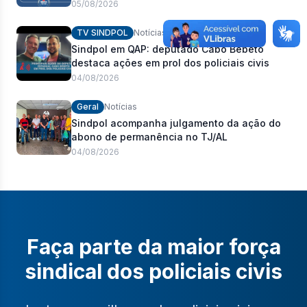
pauta de reivindicações e fortalecimento dos
05/08/2026
policiais civis
TV SINDPOL
Notícias
Sindpol em QAP: deputado Cabo Bebeto
destaca ações em prol dos policiais civis
04/08/2026
Geral
Notícias
Sindpol acompanha julgamento da ação do
abono de permanência no TJ/AL
04/08/2026
Faça parte da maior força
sindical dos policiais civis