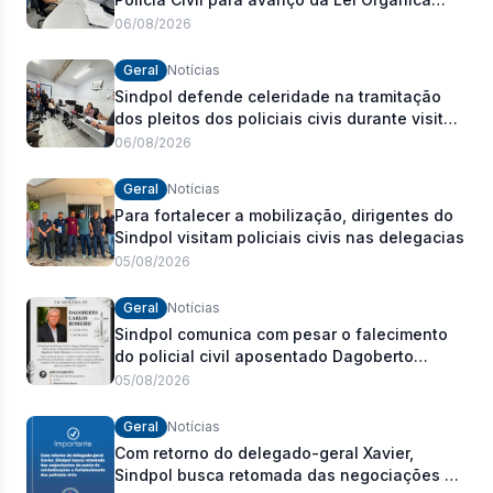
Estadual
06/08/2026
Geral
Notícias
Sindpol defende celeridade na tramitação
dos pleitos dos policiais civis durante visita
às delegacias
06/08/2026
Geral
Notícias
Para fortalecer a mobilização, dirigentes do
Sindpol visitam policiais civis nas delegacias
05/08/2026
Geral
Notícias
Sindpol comunica com pesar o falecimento
do policial civil aposentado Dagoberto
Carlos Romeiro
05/08/2026
Geral
Notícias
Com retorno do delegado-geral Xavier,
Sindpol busca retomada das negociações da