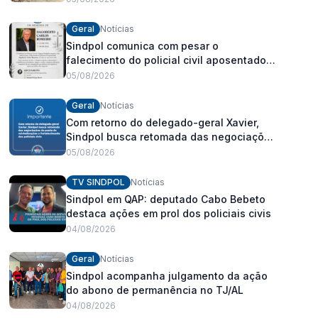
Geral
Notícias
Sindpol comunica com pesar o
falecimento do policial civil aposentado
Dagoberto Carlos Romeiro
05/08/2026
Geral
Notícias
Com retorno do delegado-geral Xavier,
Sindpol busca retomada das negociações
da pauta de reivindicações e
05/08/2026
fortalecimento dos policiais civis
TV SINDPOL
Notícias
Sindpol em QAP: deputado Cabo Bebeto
destaca ações em prol dos policiais civis
04/08/2026
Geral
Notícias
Sindpol acompanha julgamento da ação
do abono de permanência no TJ/AL
04/08/2026