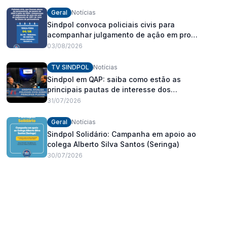
Geral
Notícias
Sindpol convoca policiais civis para
acompanhar julgamento de ação em prol
do pagamento de 100% do abono de
03/08/2026
permanência
TV SINDPOL
Notícias
Sindpol em QAP: saiba como estão as
principais pautas de interesse dos
policiais civis
31/07/2026
Geral
Notícias
Sindpol Solidário: Campanha em apoio ao
colega Alberto Silva Santos (Seringa)
30/07/2026