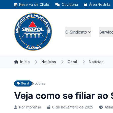
Reserva de Chalé
Ouvidoria
Área Restrita
O Sindicato
Serviç
Início
Notícias
Geral
Notícias
Notícias
Geral
Veja como se filiar ao
Por Imprensa
6 de novembro de 2025
Atua