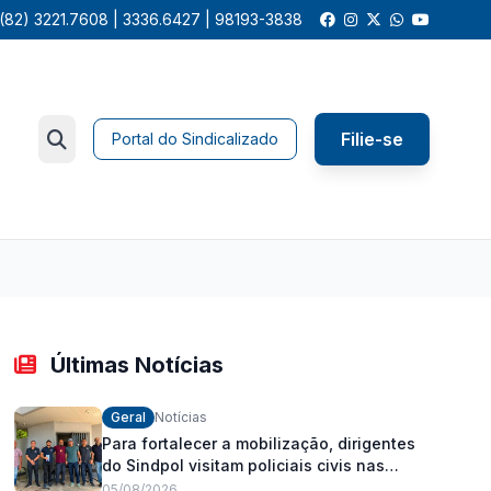
(82) 3221.7608 | 3336.6427 | 98193-3838
Filie-se
Portal do Sindicalizado
Últimas Notícias
Geral
Notícias
Para fortalecer a mobilização, dirigentes
do Sindpol visitam policiais civis nas
delegacias
05/08/2026