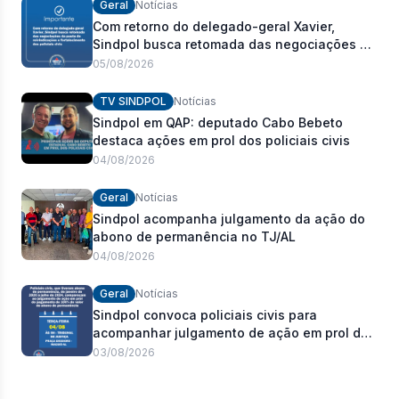
Geral
Notícias
Com retorno do delegado-geral Xavier,
Sindpol busca retomada das negociações da
pauta de reivindicações e fortalecimento dos
05/08/2026
policiais civis
TV SINDPOL
Notícias
Sindpol em QAP: deputado Cabo Bebeto
destaca ações em prol dos policiais civis
04/08/2026
Geral
Notícias
Sindpol acompanha julgamento da ação do
abono de permanência no TJ/AL
04/08/2026
Geral
Notícias
Sindpol convoca policiais civis para
acompanhar julgamento de ação em prol do
pagamento de 100% do abono de
03/08/2026
permanência