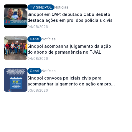
fortalecimento dos policiais civis
TV SINDPOL
Notícias
Sindpol em QAP: deputado Cabo Bebeto
destaca ações em prol dos policiais civis
04/08/2026
Geral
Notícias
Sindpol acompanha julgamento da ação
do abono de permanência no TJ/AL
04/08/2026
Geral
Notícias
Sindpol convoca policiais civis para
acompanhar julgamento de ação em prol
do pagamento de 100% do abono de
03/08/2026
permanência