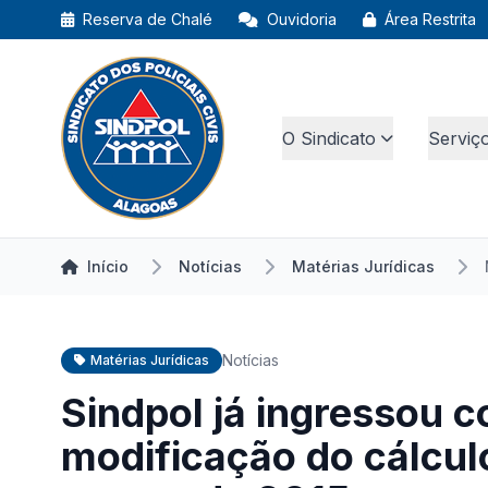
Reserva de Chalé
Ouvidoria
Área Restrita
O Sindicato
Serviç
Início
Notícias
Matérias Jurídicas
Notícias
Matérias Jurídicas
Sindpol já ingressou 
modificação do cálcul