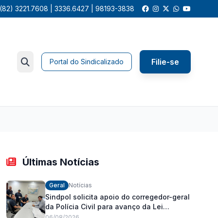
(82) 3221.7608 | 3336.6427 | 98193-3838
Filie-se
Portal do Sindicalizado
Últimas Notícias
Geral
Notícias
Sindpol solicita apoio do corregedor-geral
da Polícia Civil para avanço da Lei
Orgânica Estadual
06/08/2026