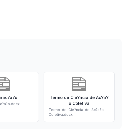
urac?a?o
Termo de Cie?ncia de Ac?a?
o Coletiva
ac?a?o.docx
Termo-de-Cie?ncia-de-Ac?a?o-
Coletiva.docx