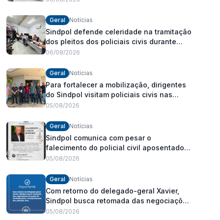
Geral
Notícias
Sindpol defende celeridade na tramitação
dos pleitos dos policiais civis durante
visita às delegacias
06/08/2026
Geral
Notícias
Para fortalecer a mobilização, dirigentes
do Sindpol visitam policiais civis nas
delegacias
05/08/2026
Geral
Notícias
Sindpol comunica com pesar o
falecimento do policial civil aposentado
Dagoberto Carlos Romeiro
05/08/2026
Geral
Notícias
Com retorno do delegado-geral Xavier,
Sindpol busca retomada das negociações
da pauta de reivindicações e
05/08/2026