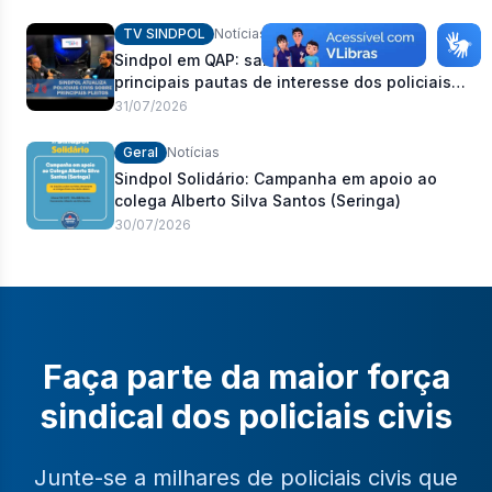
permanência
TV SINDPOL
Notícias
Sindpol em QAP: saiba como estão as
principais pautas de interesse dos policiais
civis
31/07/2026
Geral
Notícias
Sindpol Solidário: Campanha em apoio ao
colega Alberto Silva Santos (Seringa)
30/07/2026
Faça parte da maior força
sindical dos policiais civis
Junte-se a milhares de policiais civis que