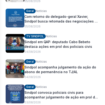
Carlos Romeiro
05/08/2026
Geral
Notícias
Com retorno do delegado-geral Xavier,
Sindpol busca retomada das negociações da
pauta de reivindicações e fortalecimento dos
05/08/2026
policiais civis
TV SINDPOL
Notícias
Sindpol em QAP: deputado Cabo Bebeto
destaca ações em prol dos policiais civis
04/08/2026
Geral
Notícias
Sindpol acompanha julgamento da ação do
abono de permanência no TJ/AL
04/08/2026
Geral
Notícias
Sindpol convoca policiais civis para
acompanhar julgamento de ação em prol do
pagamento de 100% do abono de
03/08/2026